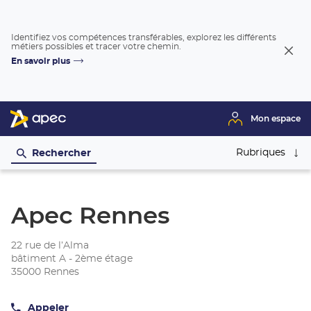
Identifiez vos compétences transférables, explorez les différents
métiers possibles et tracer votre chemin.
Fer
En savoir plus
la
fenê
Mon espace
Rubriques
Rechercher
Apec Rennes
22 rue de l’Alma
bâtiment A - 2ème étage
35000 Rennes
Appeler