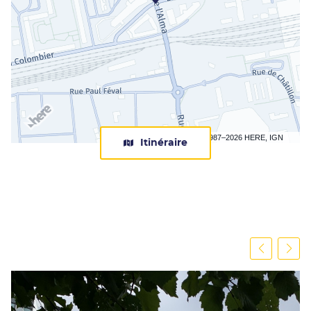
Terms of use
© 1987–2026 HERE, IGN
Itinéraire
jusqu'au
centre
Apec
Rennes