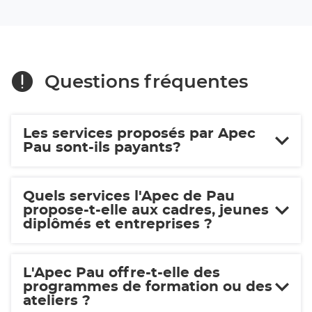
pour
identifier
votre
trajectoire
(ouvre
Questions fréquentes
dans
une
nouvelle
fenêtre)
Les services proposés par Apec
Pau sont-ils payants?
Quels services l'Apec de Pau
propose-t-elle aux cadres, jeunes
diplômés et entreprises ?
L'Apec Pau offre-t-elle des
programmes de formation ou des
ateliers ?