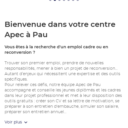
Bienvenue dans votre centre
Apec à Pau
Vous êtes à la recherche d'un emploi cadre ou en
reconversion ?
Trouver son premier emploi, prendre de nouvelles
responsabilités, mener à bien un projet de reconversion…
Autant d’enjeux qui nécessitent une expertise et des outils
spécifiques.
Pour relever ces défis, notre équipe Apec de Pau
accompagne et conseille les jeunes diplômés et les cadres
dans leur projet professionnel et met à leur disposition des
outils gratuits : créer son CV et sa lettre de motivation, se
préparer à son entretien d'embauche, simuler son salaire,
préparer son entretien annuel…
N'hésitez pas à participer aussi à nos événements : ateliers,
Voir plus
web ateliers, conférences, forums et webinaires !