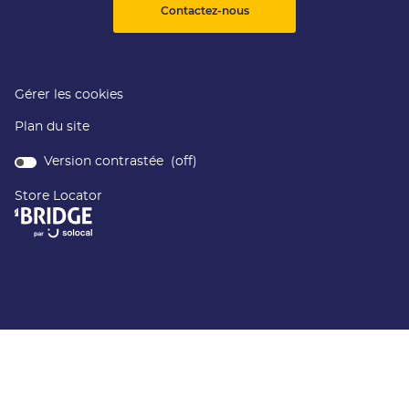
Contactez-nous
Gérer les cookies
Plan du site
Version contrastée (
off
)
Store Locator
(ouvre
dans
une
nouvelle
fenêtre)