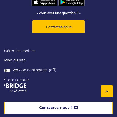
« Vous avez une question ? »
Contactez-nous
Gérer les cookies
Plan du site
Version contrastée (
off
)
Store Locator
(ouvre
dans
Remo
(navi
une
en
nouvelle
haut
de
fenêtre)
page
Contactez-nous !
le
centre