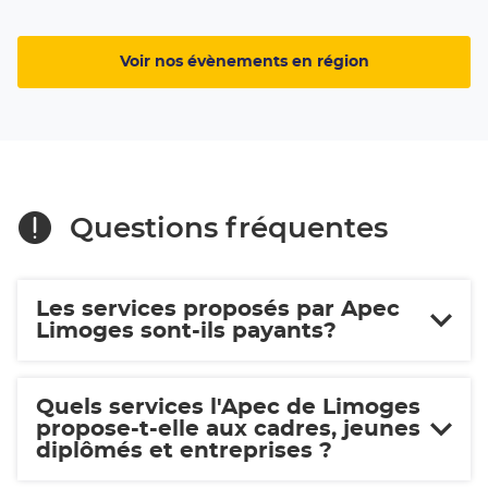
la
publication
Profitez
Voir nos évènements en région
de
l'été
pour
identifier
votre
trajectoire
(ouvre
Questions fréquentes
dans
une
nouvelle
fenêtre)
Les services proposés par Apec
Limoges sont-ils payants?
Quels services l'Apec de Limoges
propose-t-elle aux cadres, jeunes
diplômés et entreprises ?