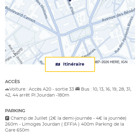
Terms of use
© 1987–2026 HERE, IGN
Itinéraire
jusqu'au
centre
Apec
ACCÈS
Limoges
🚗Voiture : Accès A20 - sortie 33 🚎 Bus : 10, 13, 16, 19, 28, 31,
42, 44 arrêt Pl.Jourdan -180m
PARKING
🅿️ Champ de Juillet (2€ la demi-journée - 4€ la journée)
260m - Limoges Jourdan ( EFFIA ) 400m Parking de la
Gare 650m