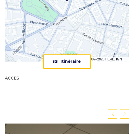
Terms of use
© 1987–2026 HERE, IGN
Itinéraire
jusqu'au
centre
Apec
ACCÈS
Dijon