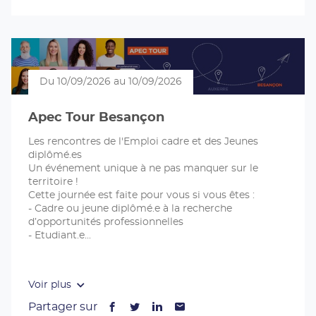
vers
nouvelle
vers
nouvelle
vers
nouvelle
vers
nouvelle
propos
facebook
fenêtre)
twitter
fenêtre)
linkedin
fenêtre)
email
fenêtre)
de
la
publication
Profitez
de
Du 10/09/2026 au 10/09/2026
l'été
pour
Apec Tour Besançon
identifier
votre
Les rencontres de l'Emploi cadre et des Jeunes
trajectoire
diplômé.es
(ouvre
Un événement unique à ne pas manquer sur le
dans
territoire !
une
Cette journée est faite pour vous si vous êtes :
nouvelle
- Cadre ou jeune diplômé.e à la recherche
fenêtre)
d’opportunités professionnelles
- Etudiant.e
Voir plus
Partager sur
Lien
(ouvre
Lien
(ouvre
Lien
(ouvre
Lien
(ouvre