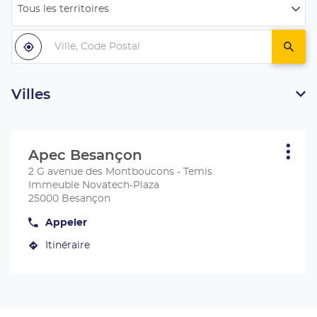
Tous les territoires
Filtrer
par
Ville,
pays
Code
À
,
un
proximité
trouver
centr
Postal
un
Apec
centre
Apec
Villes
Appuyer
sur
Apec Besançon
Centre
Plus
la
d'opt
:
2 G avenue des Montboucons - Temis
touche
Immeuble Novatech-Plaza
ENTRÉE
25000 Besançon
pour
obtenir
Appeler
Afficher
de
le
plus
Itinéraire
numéro
jusqu'au
de
amples
centre
téléphone
informations
du
Apec
centre
Besançon
Apec
Besançon