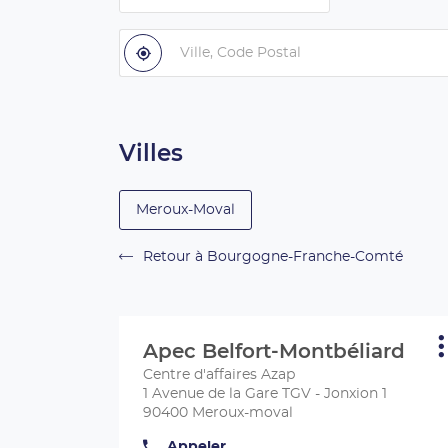
par
pays
Ville,
Code
À
,
proximité
trouver
Postal
un
centre
Apec
Villes
Meroux-Moval
Retour à Bourgogne-Franche-Comté
Appuyer
sur
Apec Belfort-Montbéliard
Centre
P
la
d
:
Centre d'affaires Azap
touche
1 Avenue de la Gare TGV - Jonxion 1
ENTRÉE
90400 Meroux-moval
pour
obtenir
Appeler