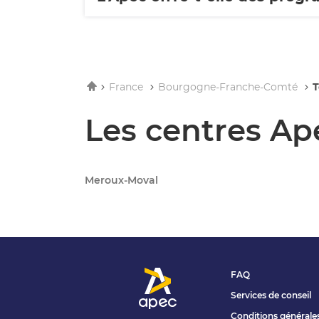
Accueil
France
Bourgogne-Franche-Comté
T
Les centres Ape
Meroux-Moval
FAQ
Services de conseil
Conditions générale