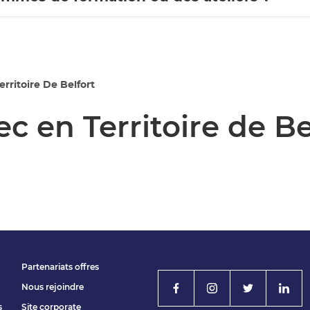
erritoire De Belfort
c en Territoire de Be
Partenariats offres
Nous rejoindre
s
Site corporate