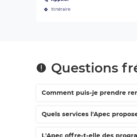
Afficher
de
le
plus
Itinéraire
numéro
jusqu'au
de
amples
centre
téléphone
informations
du
Apec
centre
Belfort-
Apec
Montbéliard
Belfort-
Montbéliard
Questions f
Comment puis-je prendre rend
Quels services l'Apec propose
L'Apec offre-t-elle des prog