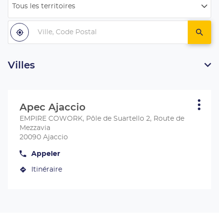
Tous les territoires
Filtrer
par
Ville,
pays
Code
À
,
un
proximité
trouver
centr
Postal
un
Apec
centre
Apec
Villes
Appuyer
sur
Apec Ajaccio
Centre
Plus
la
d'opt
:
EMPIRE COWORK, Pôle de Suartello 2, Route de
touche
Mezzavia
ENTRÉE
20090 Ajaccio
pour
obtenir
Appeler
Afficher
de
le
plus
Itinéraire
numéro
jusqu'au
de
amples
centre
téléphone
informations
du
Apec
centre
Ajaccio
Apec
Ajaccio