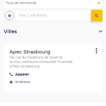
Tous les territoires
Filtrer
par
Ville,
pays
Code
À
,
un
proximité
trouver
centr
Postal
un
Apec
centre
Apec
Villes
Appuyer
sur
Apec Strasbourg
Centre
Plus
la
d'opt
:
48, rue du Faubourg de Saverne
touche
la cour intérieure immeuble l’Avancée
ENTRÉE
67000 Strasbourg
pour
obtenir
Appeler
Afficher
de
le
plus
Itinéraire
numéro
jusqu'au
de
amples
centre
téléphone
informations
du
Apec
centre
Strasbourg
Apec
Strasbourg