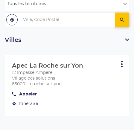
Tous les territoires
Filtrer
par
Ville,
pays
Code
À
,
un
proximité
trouver
centr
Postal
un
Apec
centre
Apec
Villes
Appuyer
sur
Apec La Roche sur Yon
Centre
Plus
la
d'opt
:
12 Impasse Ampère
touche
Village des solutions
ENTRÉE
85000 La roche-sur-yon
pour
obtenir
Appeler
Afficher
de
le
plus
Itinéraire
numéro
jusqu'au
de
amples
centre
téléphone
informations
du
Apec
centre
La
Apec
Roche
La
Roche