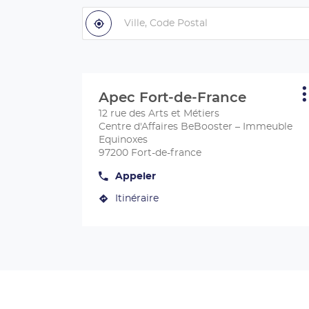
pays
Ville,
Code
À
,
proximité
trouver
Postal
un
centre
Apec
Appuyer
sur
Apec Fort-de-France
Centre
P
la
d
:
12 rue des Arts et Métiers
touche
Centre d'Affaires BeBooster – Immeuble
ENTRÉE
Equinoxes
pour
97200 Fort-de-france
obtenir
de
Appeler
Afficher
plus
le
amples
Itinéraire
numéro
jusqu'au
de
informations
centre
téléphone
du
Apec
centre
Fort-
Apec
de-
Fort-
de-
France
France