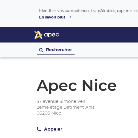
En savoir plus
Rechercher
Apec Nice
57 avenue Simone Veil
2ème étage Bâtiment Anis
06200 Nice
Appeler
Afficher
le