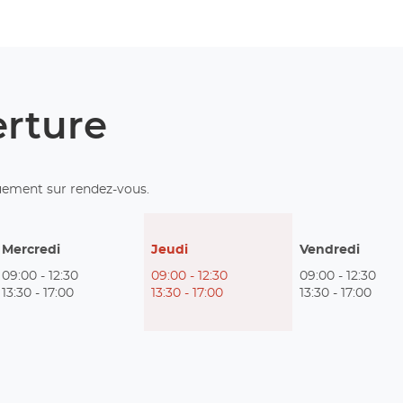
erture
uement sur rendez-vous.
Horaires
Mercredi
Jeudi
Vendredi
d'ouverture
09:00
-
12:30
09:00
-
12:30
09:00
-
12:30
d'aujourd'hui
13:30
-
17:00
13:30
-
17:00
13:30
-
17:00