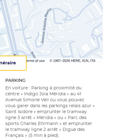
Terms of use
© 1987–2026 HERE, IGN, ITA
inéraire
jusqu'au
centre
Apec
PARKING
Nice
En voiture : Parking à proximité du
centre « Indigo Joia Méridia » au 41
Avenue Simone Veil ou vous pouvez
vous garer dans les parkings relais azur «
Saint Isidore » emprunter le tramway
ligne 3 arrêt « Méridia » ou « Parc des
sports Charles Ehrmann » et emprunter
le tramway ligne 2 arrêt « Digue des
Français » (5 min à pied).