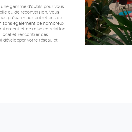
on une gamme d'outils pour vous
elle ou de reconversion. Vous
ous préparer aux entretiens de
ganisons également de nombreux
crutement et de mise en relation
local et rencontrer des
si développer votre réseau et