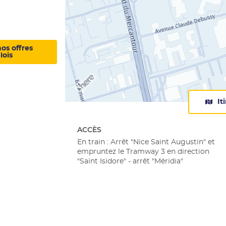
os offres
lois
It
ACCÈS
En train : Arrêt "Nice Saint Augustin" et
empruntez le Tramway 3 en direction
"Saint Isidore" - arrêt "Méridia"