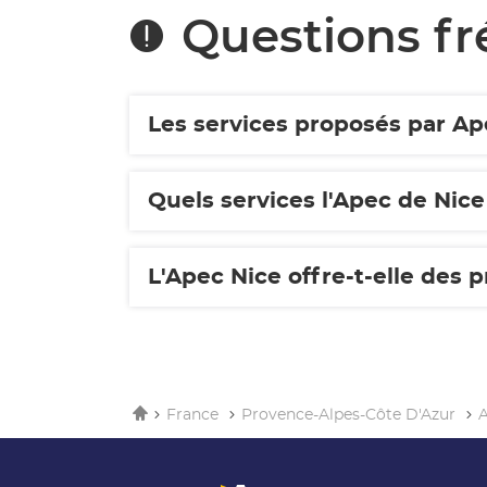
une
Questions f
nouvelle
fenêtre)
Les services proposés par Ap
Quels services l'Apec de Nice
L'Apec Nice offre-t-elle des
Accueil
France
Provence-Alpes-Côte D'Azur
A