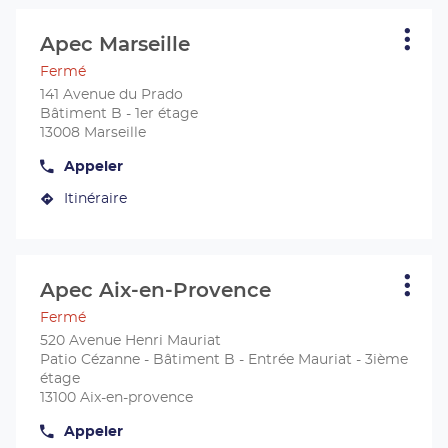
centre
Toulon
Appuyer
Apec
sur
Toulon
Apec Marseille
Centre
Plus
la
d'opt
:
Fermé
touche
ENTRÉE
141 Avenue du Prado
pour
Bâtiment B - 1er étage
obtenir
13008 Marseille
de
Appeler
plus
Afficher
le
amples
Itinéraire
numéro
jusqu'au
informations
de
centre
téléphone
du
Apec
centre
Marseille
Appuyer
Apec
sur
Marseille
Apec Aix-en-Provence
Centre
Plus
la
d'opt
:
Fermé
touche
ENTRÉE
520 Avenue Henri Mauriat
pour
Patio Cézanne - Bâtiment B - Entrée Mauriat - 3ième
obtenir
étage
de
13100 Aix-en-provence
plus
Appeler
amples
Afficher