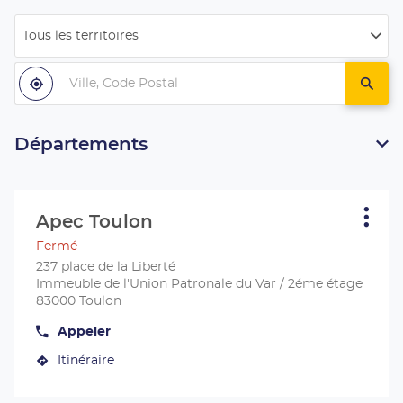
Tous les territoires
Filtrer
par
Ville,
pays
Code
À
,
un
proximité
trouver
centr
Postal
un
Apec
centre
Apec
Départements
Appuyer
sur
Apec Toulon
Centre
Plus
la
d'opt
:
Fermé
touche
ENTRÉE
237 place de la Liberté
pour
Immeuble de l'Union Patronale du Var / 2éme étage
obtenir
83000 Toulon
de
Appeler
plus
Afficher
le
amples
Itinéraire
numéro
jusqu'au
informations
de
centre
téléphone
du
Apec