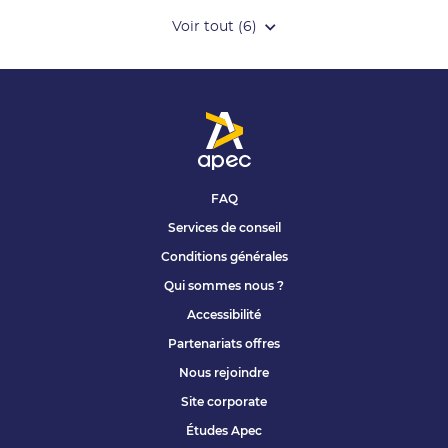
Voir tout (6)
de
points
de
vente
de
Apec
FAQ
Services de conseil
Conditions générales
Qui sommes nous ?
Accessibilité
Partenariats offres
Nous rejoindre
Site corporate
Études Apec