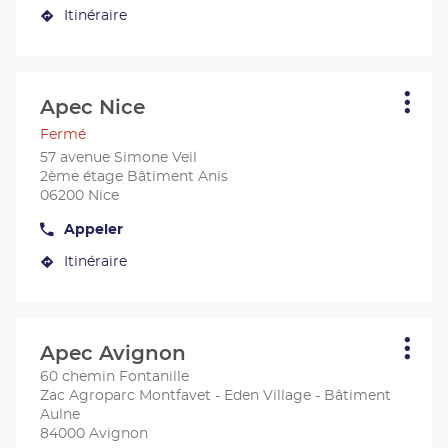
le
informations
Itinéraire
numéro
jusqu'au
de
centre
téléphone
du
Apec
centre
Aix-
Appuyer
Apec
en-
sur
Aix-
Apec Nice
Centre
Plus
en-
Provence
la
d'opt
:
Provence
Fermé
touche
ENTRÉE
57 avenue Simone Veil
pour
2ème étage Bâtiment Anis
obtenir
06200 Nice
de
Appeler
plus
Afficher
le
amples
Itinéraire
numéro
jusqu'au
informations
de
centre
téléphone
du
Apec
centre
Nice
Appuyer
Apec
sur
Nice
Apec Avignon
Centre
Plus
la
d'opt
:
60 chemin Fontanille
touche
Zac Agroparc Montfavet - Eden Village - Bâtiment
ENTRÉE
Aulne
pour
84000 Avignon
obtenir