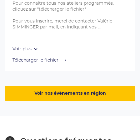
Pour connaître tous nos ateliers programmés,
cliquez sur "télécharger le fichier"
Pour vous inscrire, merci de contacter Valérie
SIMMINGER par mail, en indiquant vos
Voir plus
Télécharger le fichier
la
documentation
de
la
publication
ENTREPRISES
Voir nos évènements en région
:
Ateliers
de
Juin
à
Septembre
(ouvre
dans