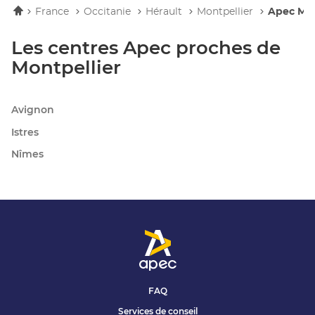
Accueil
France
Occitanie
Hérault
Montpellier
Apec Mon
Les centres Apec proches de
Montpellier
Avignon
Istres
Nîmes
FAQ
Services de conseil