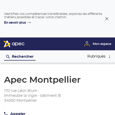
Identifiez vos compétences transférables, explorez les différents
métiers possibles et tracer votre chemin.
Fer
En savoir plus
la
fenê
Mon espace
Rubriques
Rechercher
Apec Montpellier
170 rue Léon Blum
Immeuble la Vigie - bâtiment B
34000 Montpellier
Appeler