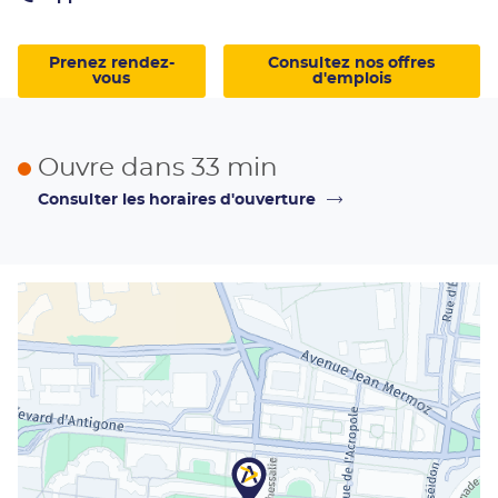
Afficher
le
numéro
de
Prenez rendez-
Consultez nos offres
téléphone
vous
d'emplois
du
centre
Apec
Montpellier
Ouvre dans 33 min
Consulter les horaires d'ouverture