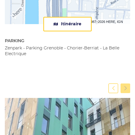
Terms of use
© 1987–2026 HERE, IGN
Itinéraire
jusqu'au
centre
Apec
PARKING
Grenoble
Zenpark - Parking Grenoble - Chorier-Berriat - La Belle
Electrique