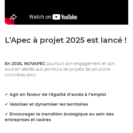
fenêtre)
L’Apec à projet 2025 est lancé !
En 2025, NOVAPEC
poursuit son engagement et son
soutien dédiés aux porteurs de projets de solutions
concrètes pour :
✔
Agir en faveur de l'égalité d’accès à l’emploi
✔
Valoriser et dynamiser les territoires
✔
Encourager la transition écologique au sein des
entreprises et cadres