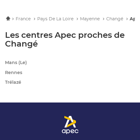
Accueil
France
Pays De La Loire
Mayenne
Changé
Apec
Les centres Apec proches de
Changé
Mans (le)
Rennes
Trélazé