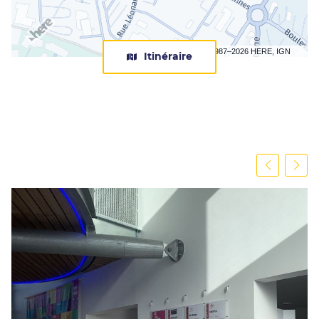
Terms of use
© 1987–2026 HERE, IGN
Itinéraire
jusqu'au
centre
Apec
Laval