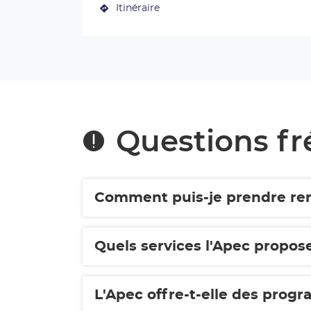
plus
Itinéraire
numéro
jusqu'au
de
amples
centre
téléphone
informations
du
Apec
centre
Laval
Apec
Laval
Questions f
Comment puis-je prendre rend
Quels services l'Apec propose
L'Apec offre-t-elle des prog