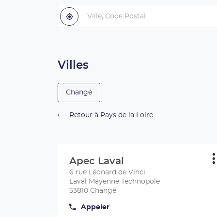
pays
Ville,
Code
À
,
proximité
trouver
Postal
un
centre
Apec
Villes
Changé
Retour à Pays de la Loire
Appuyer
sur
Apec Laval
Centre
P
la
d
:
6 rue Léonard de Vinci
touche
Laval Mayenne Technopole
ENTRÉE
53810 Changé
pour
obtenir
Appeler
Afficher
de
le