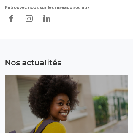
Retrouvez nous sur les réseaux sociaux
Apec
Apec
Apec
Paris
Paris
Paris
Vanves
Vanves
Vanves
Montparnasse
Montparnasse
Montparnasse
Nos actualités