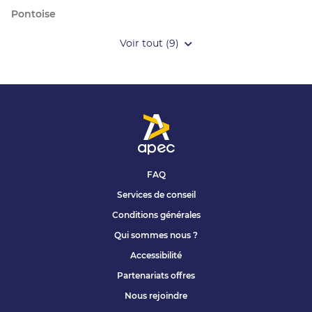
Pontoise
Voir tout (9)
de
points
de
vente
de
Apec
FAQ
Services de conseil
Conditions générales
Qui sommes nous ?
Accessibilité
Partenariats offres
Nous rejoindre