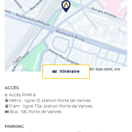
Terms of use
© 1987–2026 HERE, IGN
Itinéraire
jusqu'au
centre
Apec
ACCÈS
Paris
♿ Accès PMR ♿
Vanves
🚆Métro : ligne 13, station Porte de Vanves
Montparnasse
🚊Tram : ligne T3a, station Porte de Vanves
🚌 Bus : 58, Porte de Vanves
PARKING