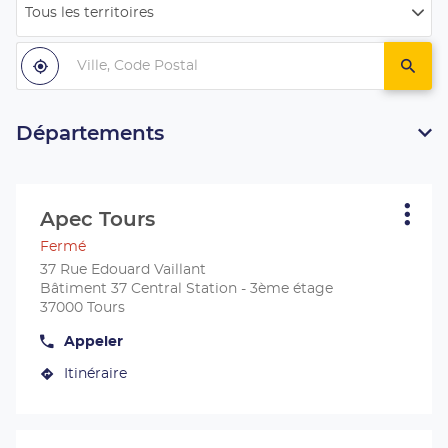
Tous les territoires
Filtrer
par
Ville,
pays
Code
À
,
un
proximité
trouver
centr
Postal
un
Apec
centre
Apec
Départements
Appuyer
sur
Apec Tours
Centre
Plus
la
d'opt
:
Fermé
touche
ENTRÉE
37 Rue Edouard Vaillant
pour
Bâtiment 37 Central Station - 3ème étage
obtenir
37000 Tours
de
Appeler
plus
Afficher
le
amples
Itinéraire
numéro
jusqu'au
informations
de
centre
téléphone
du
Apec
centre
Tours
Appuyer
Apec