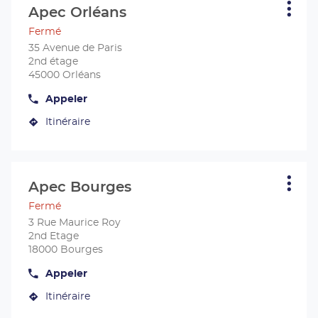
sur
Tours
Apec Orléans
Centre
Plus
la
d'opt
:
Fermé
touche
ENTRÉE
35 Avenue de Paris
pour
2nd étage
obtenir
45000 Orléans
de
Appeler
plus
Afficher
le
amples
Itinéraire
numéro
jusqu'au
informations
de
centre
téléphone
du
Apec
centre
Orléans
Appuyer
Apec
sur
Orléans
Apec Bourges
Centre
Plus
la
d'opt
:
Fermé
touche
ENTRÉE
3 Rue Maurice Roy
pour
2nd Etage
obtenir
18000 Bourges
de
Appeler
plus
Afficher
le
amples
Itinéraire
numéro
jusqu'au
informations
de
centre
téléphone