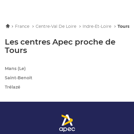
Accueil
France
Centre-Val De Loire
Indre-Et-Loire
Tours
Les centres Apec proche de
Tours
Mans (le)
Saint-Benoit
Trélazé