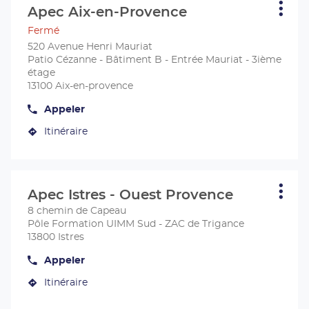
sur
Marseille
Apec Aix-en-Provence
Centre
Plus
la
d'opt
:
Fermé
touche
ENTRÉE
520 Avenue Henri Mauriat
pour
Patio Cézanne - Bâtiment B - Entrée Mauriat - 3ième
obtenir
étage
de
13100 Aix-en-provence
plus
Appeler
amples
Afficher
le
informations
Itinéraire
numéro
jusqu'au
de
centre
téléphone
du
Apec
centre
Aix-
Appuyer
Apec
en-
sur
Aix-
Apec Istres - Ouest Provence
Centre
Plus
en-
Provence
la
d'opt
:
Provence
8 chemin de Capeau
touche
Pôle Formation UIMM Sud - ZAC de Trigance
ENTRÉE
13800 Istres
pour
obtenir
Appeler
Afficher
de
le
plus
Itinéraire
numéro
jusqu'au
de
amples
centre
téléphone
informations