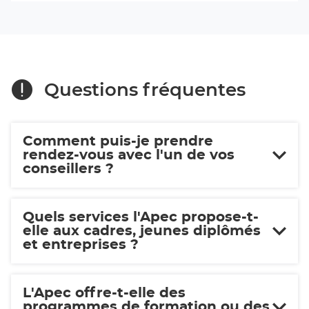
du
Apec
centre
Istres
Apec
-
Istres
-
Ouest
Ouest
Provence
Provence
Questions fréquentes
Comment puis-je prendre
rendez-vous avec l'un de vos
conseillers ?
Quels services l'Apec propose-t-
elle aux cadres, jeunes diplômés
et entreprises ?
L'Apec offre-t-elle des
programmes de formation ou des