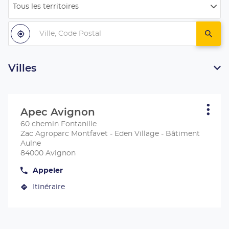
Tous les territoires
Filtrer
par
Ville,
pays
Code
À
,
un
proximité
trouver
centr
Postal
un
Apec
centre
Apec
Villes
Appuyer
sur
Apec Avignon
Centre
Plus
la
d'opt
:
60 chemin Fontanille
touche
Zac Agroparc Montfavet - Eden Village - Bâtiment
ENTRÉE
Aulne
pour
84000 Avignon
obtenir
de
Appeler
Afficher
plus
le
amples
Itinéraire
numéro
jusqu'au
de
informations
centre
téléphone
du
Apec
centre
Avignon
Apec