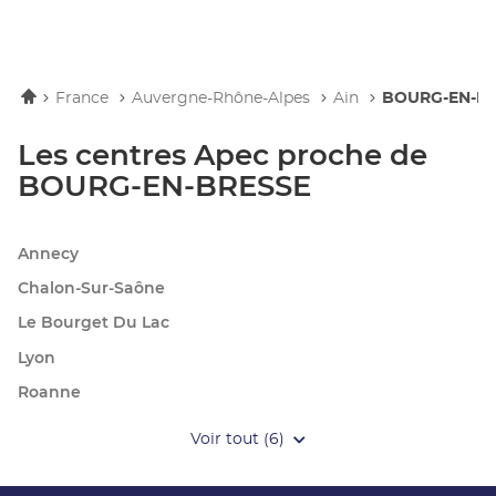
Accueil
France
Auvergne-Rhône-Alpes
Ain
BOURG-EN-B
Les centres Apec proche de
BOURG-EN-BRESSE
Annecy
Chalon-Sur-Saône
Le Bourget Du Lac
Lyon
Roanne
Voir tout (6)
de
points
de